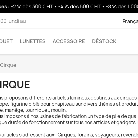
es :
-2 % dès 300 € HT • -4 % dès 500 € HT • -8 % dès 1 00
 00 lundi au
França
OUET
LUNETTES
ACCESSOIRE
DÉSTOCK
Cirque
IRQUE
s proposons différents articles lumineux destinés aux cirques
ope, figurine ciblé pour chapiteau sur divers thèmes et produits
re, manège, tourniquet, moulin.
s imposons à nos usines de fabrication un type de pile de quali
gue durée de fonctionnement sur tous nos articles et gadgets 
 articles s'adressent aux: Cirques, forains, voyageurs, revendeur