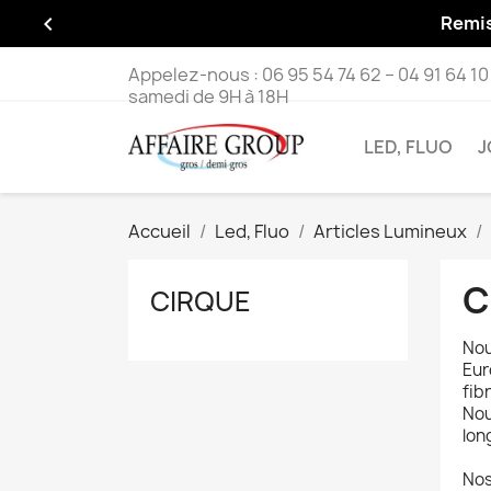

Remis
Appelez-nous :
06 95 54 74 62 – 04 91 64 10
samedi de 9H à 18H
LED, FLUO
J
Accueil
Led, Fluo
Articles Lumineux
C
CIRQUE
Nou
Eur
fib
Nou
lon
Nos