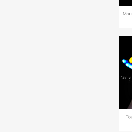
Moul
To