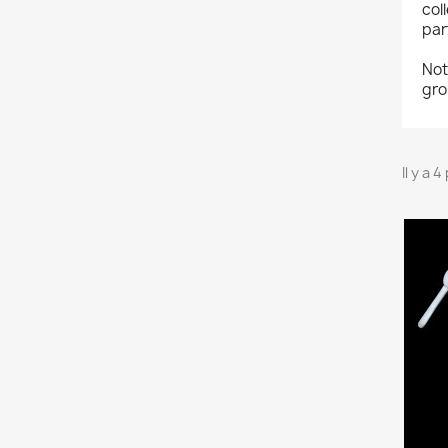
col
part
Not
gro
Il y a 