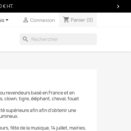

0 € HT
.
shopping_cart
Panier
(0)
shopping_cart


Panier
(0)
is
Connexion
search
 ou revendeurs basé en France et en
, clown, tigre, éléphant, cheval, fouet
té supérieure afin afin d'obtenir une
lumineux.
s, fête de la musique, 14 juillet, mairies,