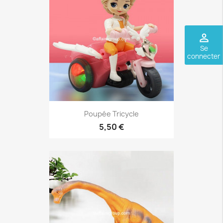
perm_identity
Se
connecter
Poupée Tricycle
5,50 €