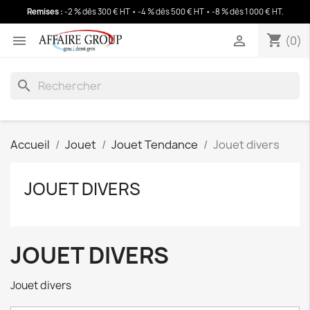
Remises :
-2 % dès 300 € HT • -4 % dès 500 € HT • -8 % dès 1 000 € HT
.
shopping_cart
(0)
shopping_cart


(0)
search
Accueil
Jouet
Jouet Tendance
Jouet divers
JOUET DIVERS
JOUET DIVERS
Jouet divers