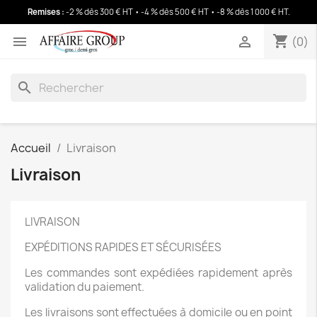
Remises :
-2 % dès 300 € HT • -4 % dès 500 € HT • -8 % dès 1 000 € HT
.
shopping_cart
(0)
shopping_cart


(0)
search
Accueil
Livraison
Livraison
LIVRAISON
EXPÉDITIONS RAPIDES ET SÉCURISÉES
Les commandes sont expédiées rapidement après
validation du paiement.
Les livraisons sont effectuées à domicile ou en point