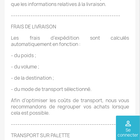
que les informations relatives à la livraison.
--------------------------------------------------
FRAIS DE LIVRAISON
Les frais d’expédition sont calculés
automatiquement en fonction :
- du poids ;
- du volume ;
- de la destination ;
- du mode de transport sélectionné.
Afin d’optimiser les coûts de transport, nous vous
recommandons de regrouper vos achats lorsque
cela est possible.
perm_identity
--------------------------------------------------
Se
connecter
TRANSPORT SUR PALETTE