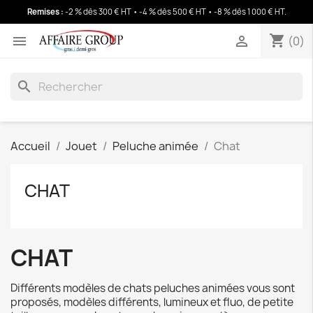
Remises :
-2 % dès 300 € HT • -4 % dès 500 € HT • -8 % dès 1 000 € HT
.
shopping_cart
(0)
shopping_cart


(0)
search
Accueil
Jouet
Peluche animée
Chat
CHAT
CHAT
Différents modèles de chats peluches animées vous sont
proposés, modèles différents, lumineux et fluo, de petite