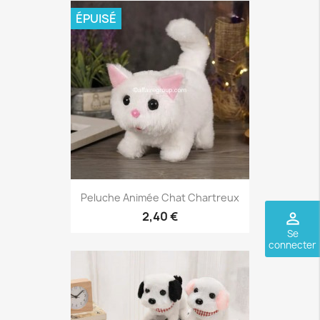
ÉPUISÉ
Peluche Animée Chat Chartreux
2,40 €
perm_identity
Se
connecter