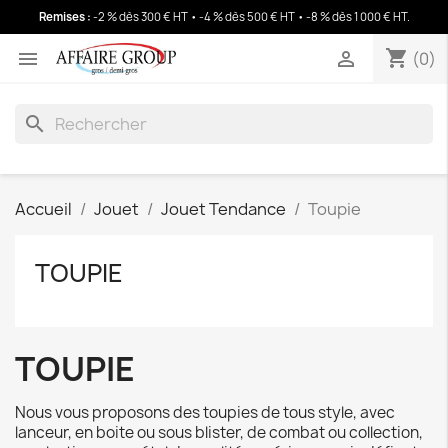
Remises :
-2 % dès 300 € HT • -4 % dès 500 € HT • -8 % dès 1 000 € HT
.
shopping_cart
(0)
shopping_cart


(0)
search
Accueil
Jouet
Jouet Tendance
Toupie
TOUPIE
TOUPIE
Nous vous proposons des toupies de tous style, avec
lanceur, en boite ou sous blister, de combat ou collection,